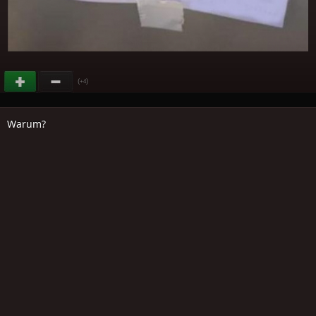
(
)
+4
Warum?