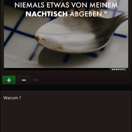
(
)
+5
Warum ?