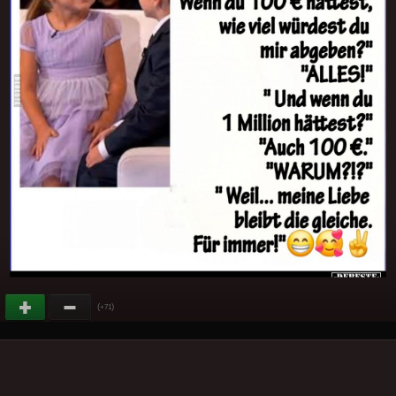
(
)
+71