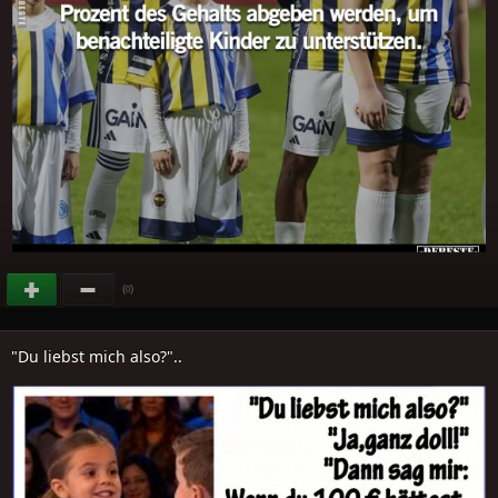
(
)
0
"Du liebst mich also?"..