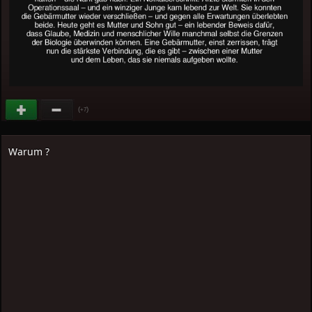
(
)
+7
Warum ?