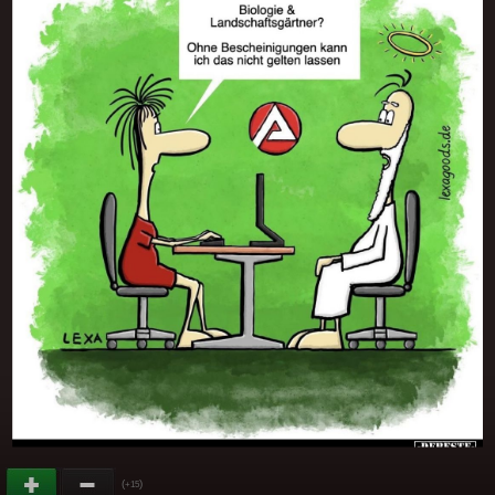
(
)
+15