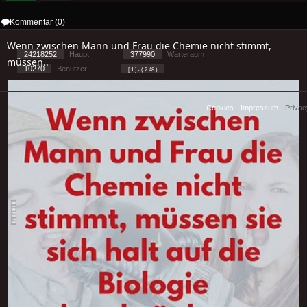
Kommentar (0)
Wenn zwischen Mann und Frau die Chemie nicht stimmt,
24218252
Haupt
377990
Warteraum
müssen..
10270
Benutzer
[ 1 ] - ( 2.48 )
Cookies
-
Impressum
-
Priva