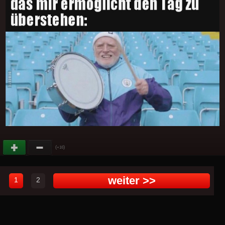
(
)
+16
weiter >>
1
2