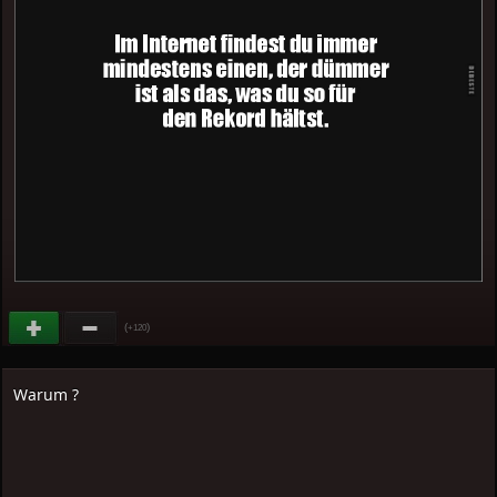
(
)
+120
Warum ?