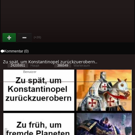
(+26)
Kommentar (0)
Zu spät, um Konstantinopel zurückzuerobern..
24205951
Haupt
386549
Warteraum
3158
Benutzer
[ 2 ] - ( 3.7 )
Cookies
-
Impressum
-
Priva