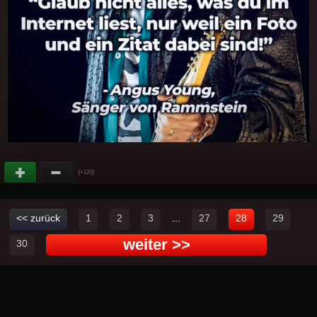
(
)
+120
<< zurück
1
2
3
...
27
28
29
weiter >>
30