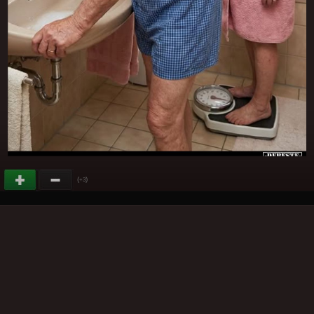
(
)
+3