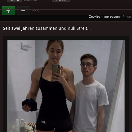
[ 1 ] - ( 2.96 )
(
)
+109
Cookies
-
Impressum
-
Priva
Seit zwei Jahren zusammen und null Streit...