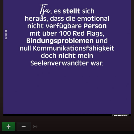
(
)
+4