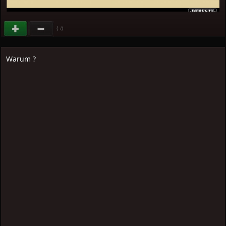
(
)
-7
Warum ?