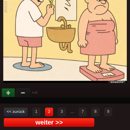
(
)
+20
<< zurück
1
2
3
...
7
8
9
weiter >>