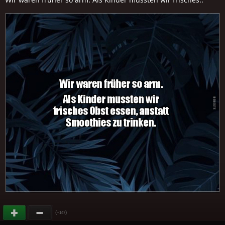
(
)
+147