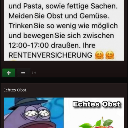
(
)
-7
Echtes Obst..