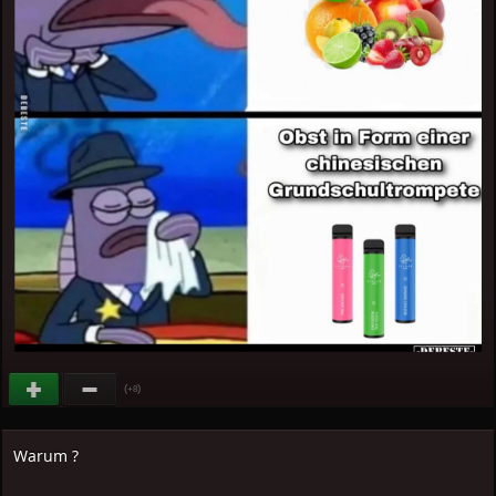
(
)
+8
Warum ?