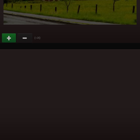
(
)
+26