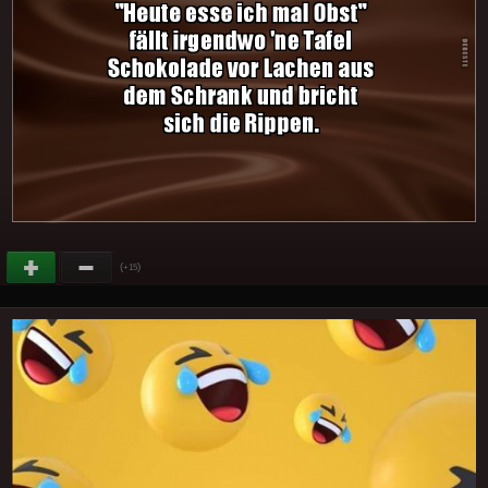
(
)
+15