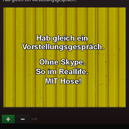
(
)
+53