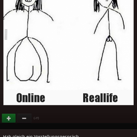
(
)
-27
Hab gleich ein Vorstellungsgespräch..