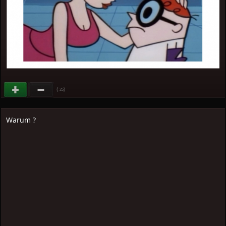
(
)
-25
Warum ?