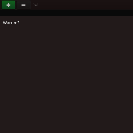
(
)
+93
Warum?