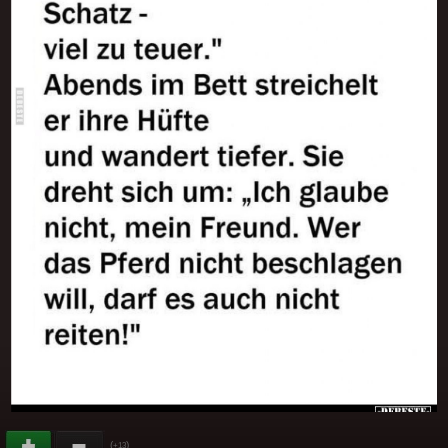
(
)
+13