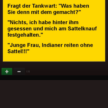
(
)
-1