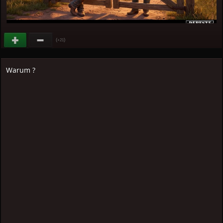
(
)
+21
Warum ?