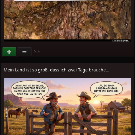
(
)
+13
Mein Land ist so groß, dass ich zwei Tage brauche...