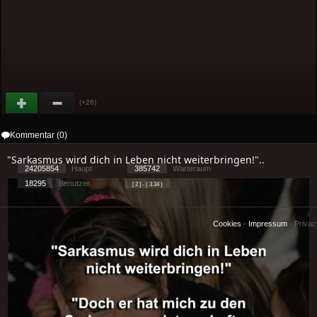
(+26)
Kommentar (0)
"Sarkasmus wird dich in Leben nicht weiterbringen!"..
24205854
Haupt
385742
Warteraum
18295
Benutzer
[ 2 ] - ( 3.34 )
Cookies
-
Impressum
-
Priva