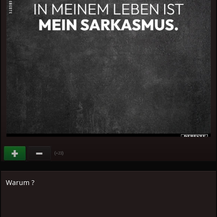
(
)
+23
Warum ?