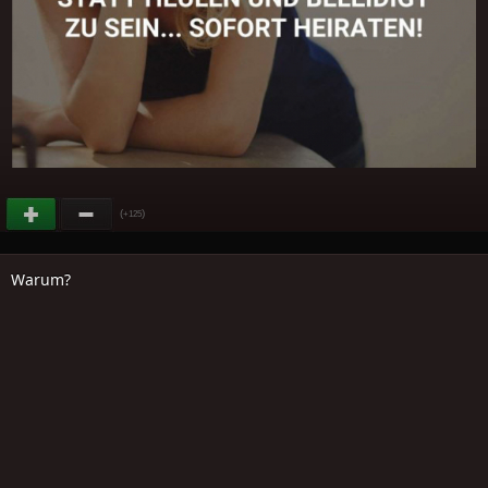
(
)
+125
Warum?