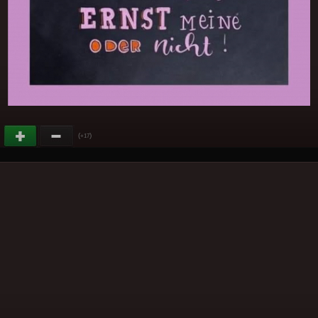
(
)
+17