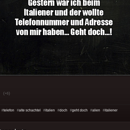
(
)
+6
 #
telefon
#
alte schachtel
#
italien
#
doch
#
geht doch
#
alien
#
italiener