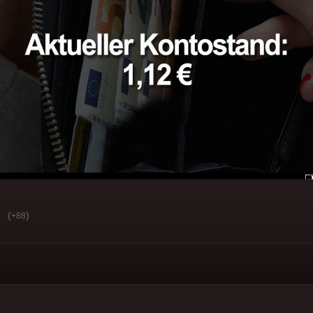
(
)
+88