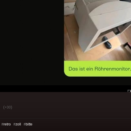
(
)
+30
 #
retro
#
zoll
#
bitte