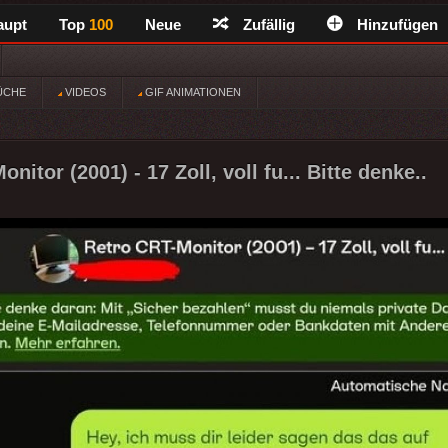
aupt
Top
100
Neue
Zufällig
Hinzufügen
ÜCHE
VIDEOS
GIF ANIMATIONEN
nitor (2001) - 17 Zoll, voll fu... Bitte denke..