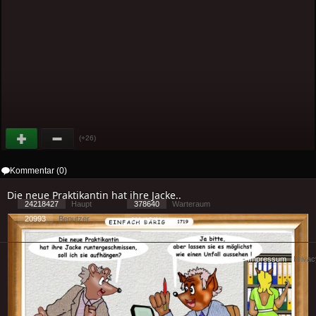
(+26)
Kommentar (0)
Die neue Praktikantin hat ihre Jacke..
24218427
Haupt
378640
Warteraum
20993
Benutzer
[ 1 ] - ( 2.11 )
Cookies
-
Impressum
-
Priva