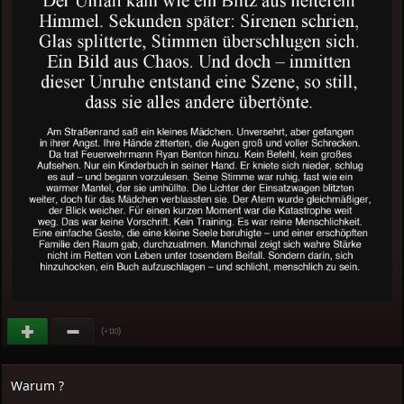
(
)
+110
Warum ?