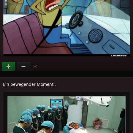
(
)
+4
Ein bewegender Moment..