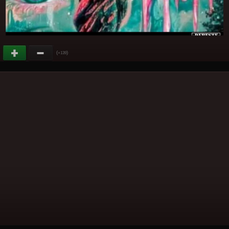
(
)
+139