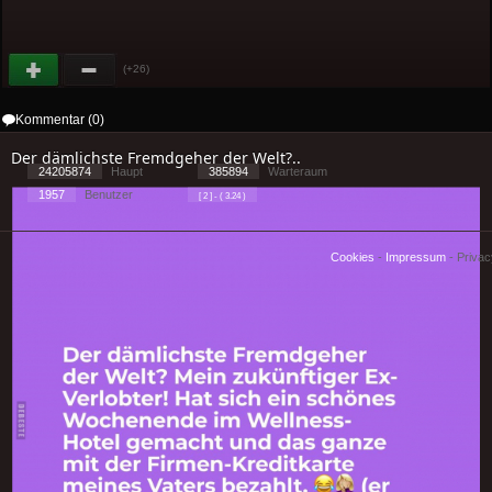
(+26)
Kommentar (0)
Der dämlichste Fremdgeher der Welt?..
24205874
Haupt
385894
Warteraum
1957
Benutzer
[ 2 ] - ( 3.24 )
Cookies
-
Impressum
-
Priva