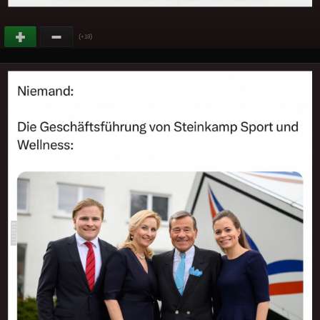
(
)
+18