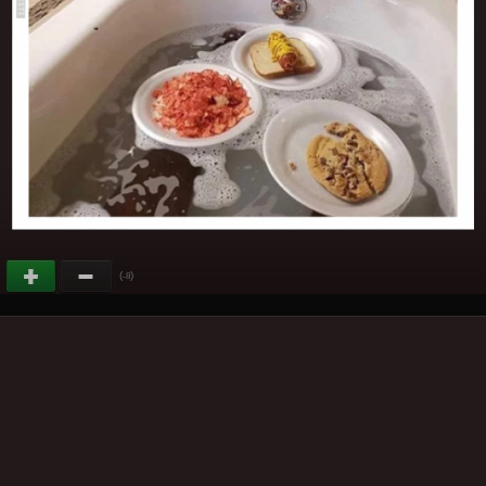
(
)
-8