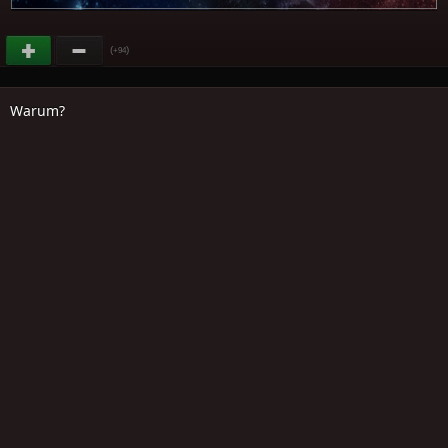
(
)
+94
Warum?