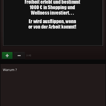
(
)
+16
Warum ?