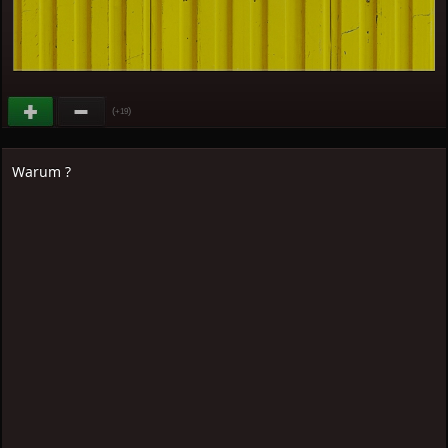
(
)
+19
Warum ?