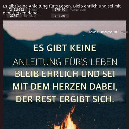
Es gibt keine Anleitung für's Leben. Bleib ehrlich und sei mit
24218352
Haupt
378470
Warteraum
dem Herzen dabei..
21787
Benutzer
[ 1 ] - ( 2.08 )
Cookies
-
Impressum
-
Priva