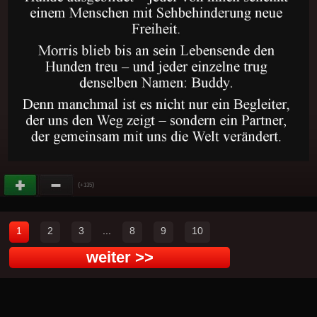
(
)
+135
1
2
3
...
8
9
10
weiter >>