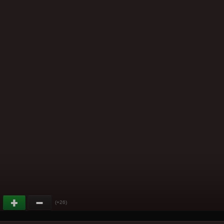
(+26)