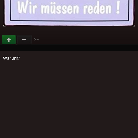
(
)
+9
Warum?