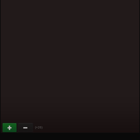
(+26)