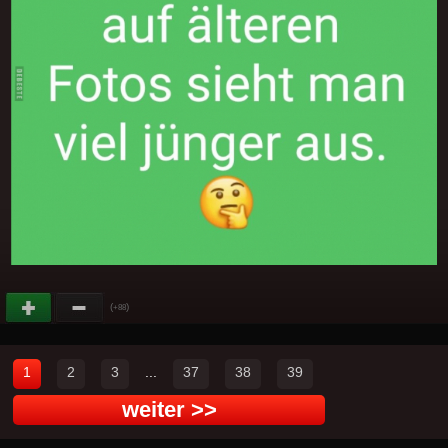
(
)
+88
1
2
3
...
37
38
39
weiter >>