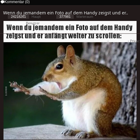
Kommentar (0)
Wenn du jemandem ein Foto auf dem Handy zeigst und er..
24218261
Haupt
377981
Warteraum
29485
Benutzer
[ 1 ] - ( 2.22 )
Cookies
-
Impressum
-
Priva