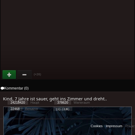
(+26)
Kommentar (0)
Kind, 7 Jahre ist sauer, geht ins Zimmer und dreht..
24218420
Haupt
378620
Warteraum
22468
Benutzer
[ 1 ] - ( 2.39 )
Cookies
-
Impressum
-
Priva