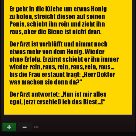
(
)
-16