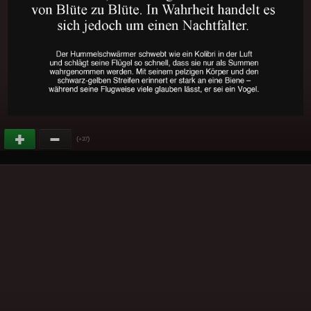
(
)
+37