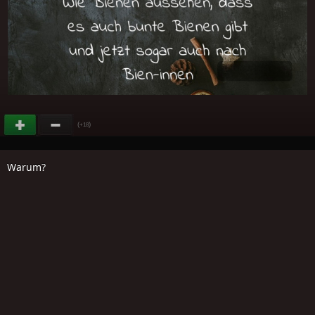
(
)
+18
Warum?