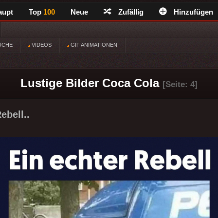
aupt
Top
100
Neue
Zufällig
Hinzufügen
ÜCHE
VIDEOS
GIF ANIMATIONEN
Lustige Bilder Coca Cola
[Seite: 4]
ebell..