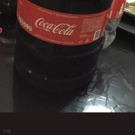
(
)
+2