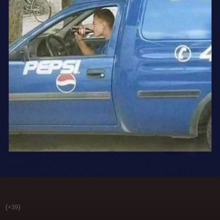
(
)
+39