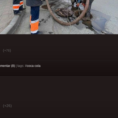
(
)
+76
mentar (8)
| tags: #
coca cola
(+26)