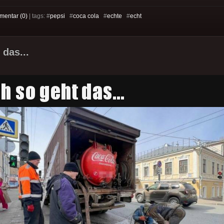
entar (0)
| tags: #
pepsi
#
coca cola
#
echte
#
echt
 das...