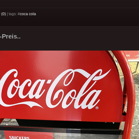
 (0)
| tags: #
coca cola
Preis..