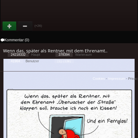
(+26)
Kommentar (0)
Wenn das, später als Rentner, mit dem Ehrenamt..
24218332
Haupt
378394
Warteraum
41964
Benutzer
[ 1 ] - ( 1.59 )
Cookies
-
Impressum
-
Priva