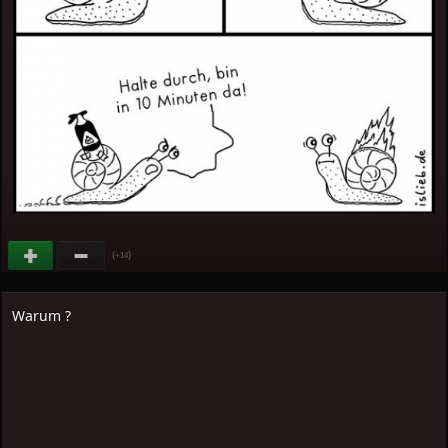
(
)
+14
Warum ?