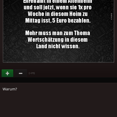
(
)
+375
Warum?