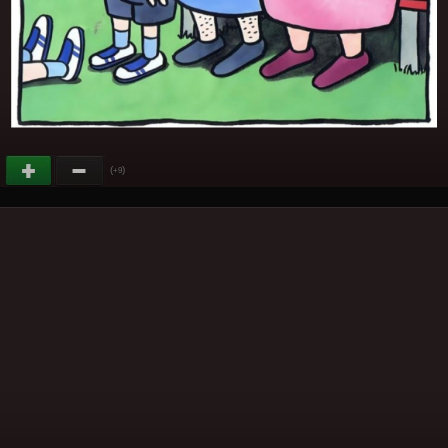
(
)
+9