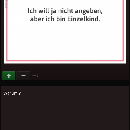
(
)
+20
Warum ?