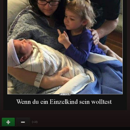
(
)
+22