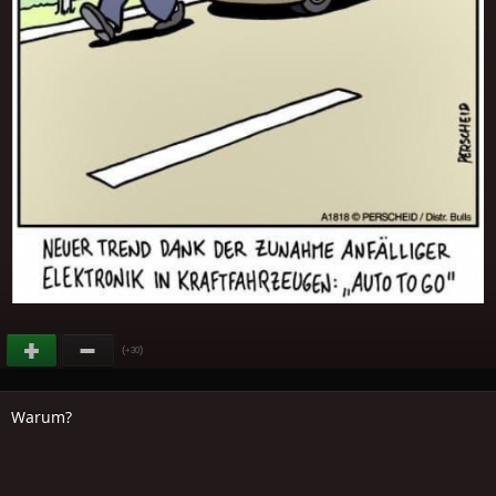
(
)
+30
Warum?