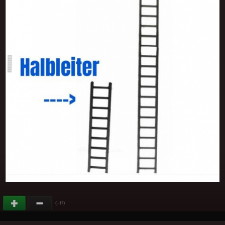
(
)
+17