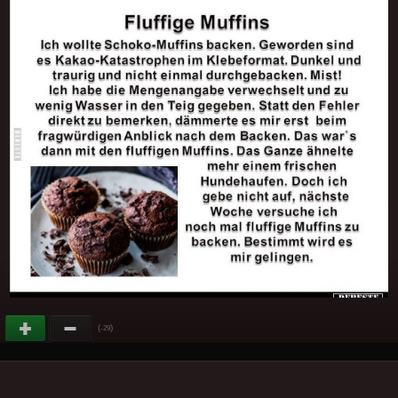
(
)
-29