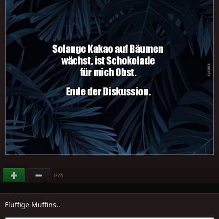
(
)
+23
Fluffige Muffins..