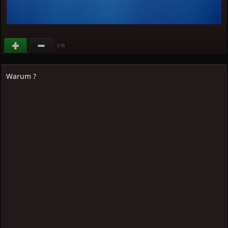
(
)
+8
Warum ?