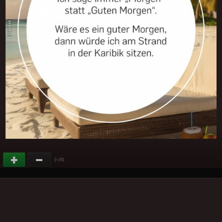
(
)
+25