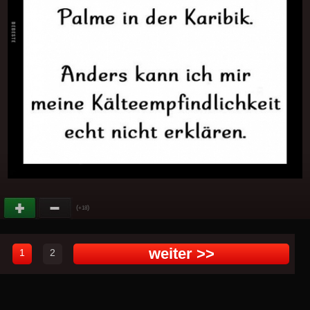
(
)
+18
weiter >>
1
2