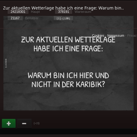
Zur aktuellen Wetterlage habe ich eine Frage: Warum bin..
24218301
Haupt
378191
Warteraum
21167
Benutzer
[ 1 ] - ( 1.99 )
Cookies
-
Impressum
-
Priva
(
)
+23