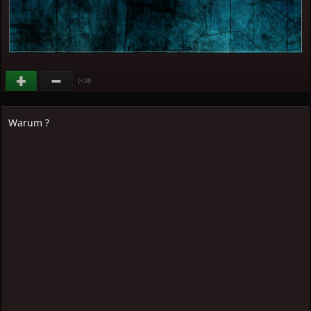
(
)
+18
Warum ?