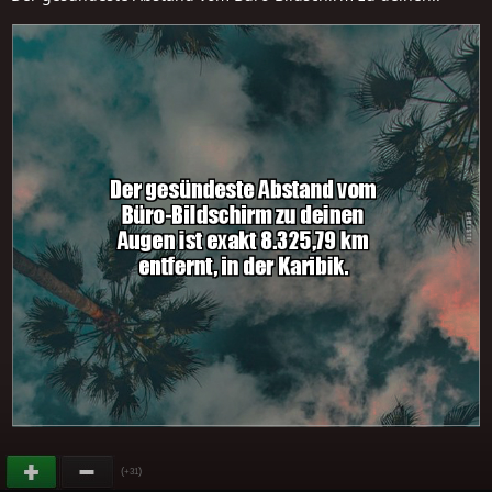
(
)
+31