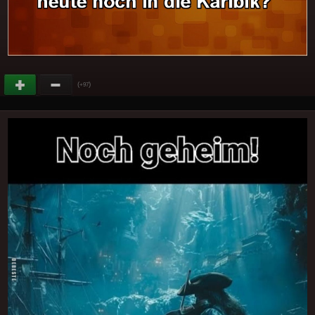
(
)
+97