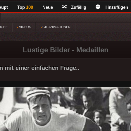
aupt
Top
100
Neue
Zufällig
Hinzufügen
ÜCHE
VIDEOS
GIF ANIMATIONEN
Lustige Bilder - Medaillen
n mit einer einfachen Frage..