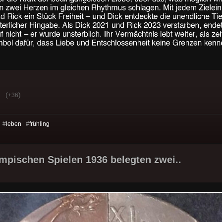
(
)
+36
 #
leben
#
frühling
mpischen Spielen 1936 belegten zwei..