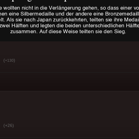
(
)
+130
(+26)