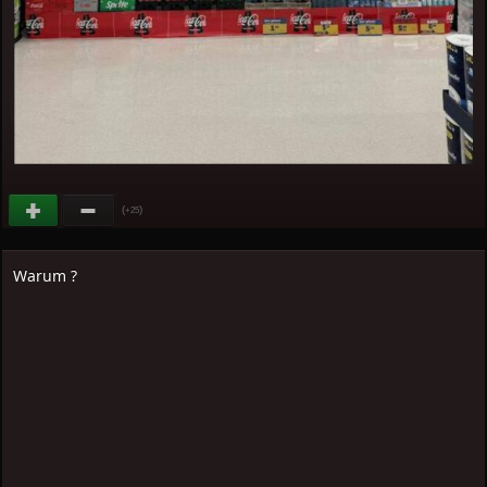
(
)
+25
Warum ?