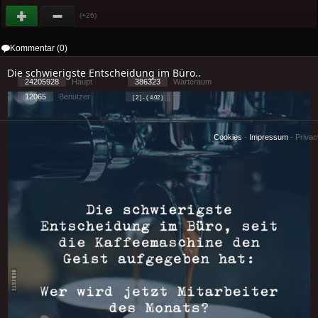
(+26)
Kommentar (0)
Die schwierigste Entscheidung im Büro..
24205928
Haupt
386323
Warteraum
12065
Benutzer
[ 2 ] - ( 4.02 )
Cookies
-
Impressum
-
Priva