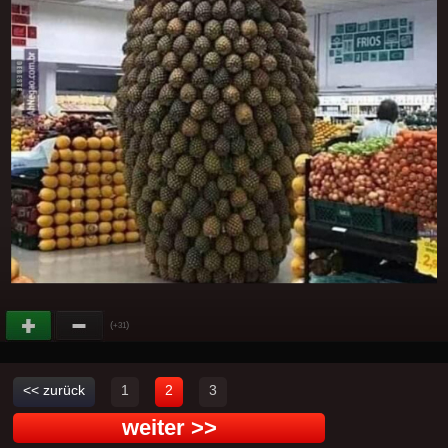
(
)
+31
<< zurück
1
2
3
weiter >>