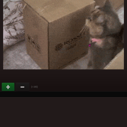
(
)
+166