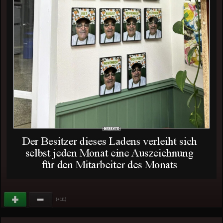
(
)
+111