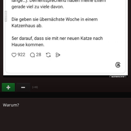
(
)
+69
Warum?