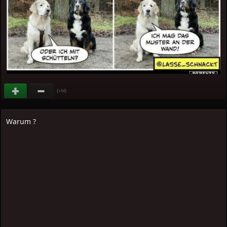
(
)
+54
Warum ?