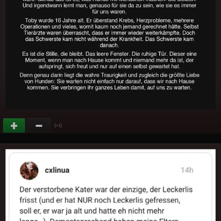
(
)
+1