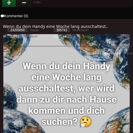
(+26)
Kommentar (0)
Wenn du dein Handy eine Woche lang ausschaltest..
24205856
Haupt
385741
Warteraum
22778
Benutzer
[ 2 ] - ( 3.66 )
Cookies
-
Impressum
-
Priva