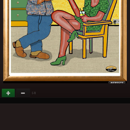
(
)
-2