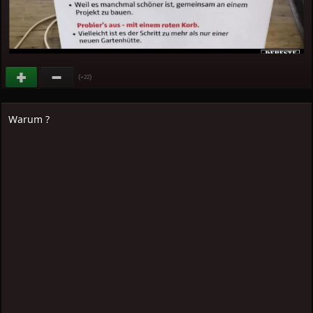
(
)
+22
Warum ?