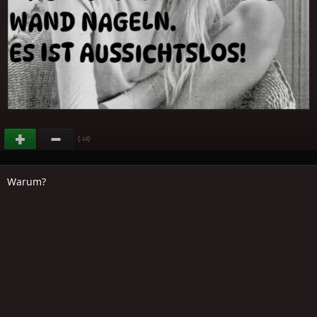
(
)
-14
Warum?