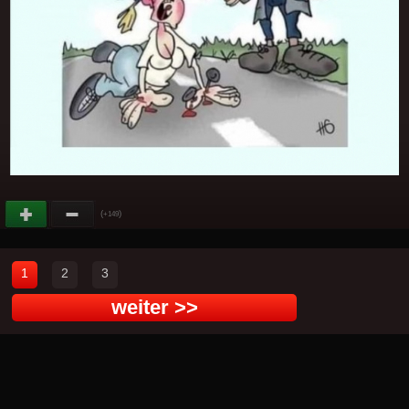
(
)
+149
1
2
3
weiter >>