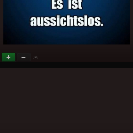
(
)
+26