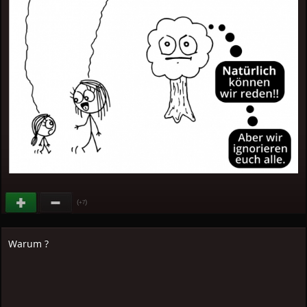
(
)
+7
Warum ?