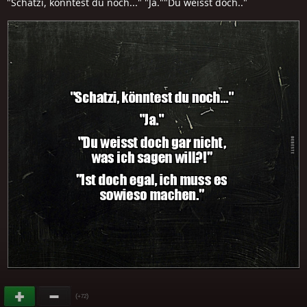
"Schatzi, könntest du noch..." "Ja.""Du weisst doch.."
(
)
+72