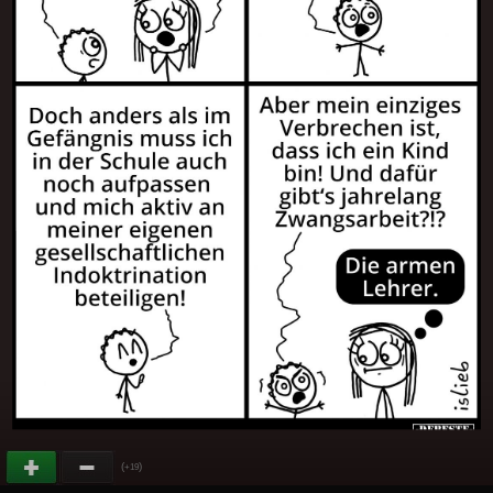
(
)
+19