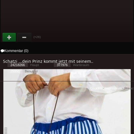
(+26)
Kommentar (0)
Schatzi ...dein Prinz kommt jetzt mit seinem..
24218266
Haupt
377976
Warteraum
25950
Benutzer
[ 1 ] - ( 0.81 )
Cookies
-
Impressum
-
Priva