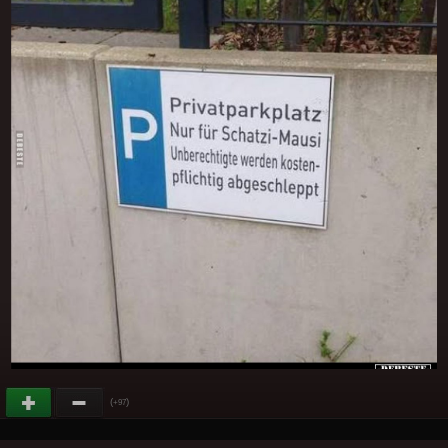
(
)
+97