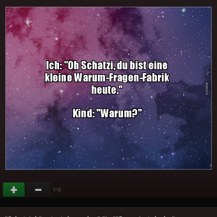
(
)
+1