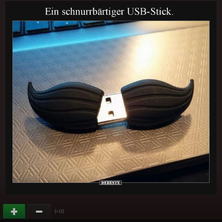
(
)
+12