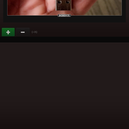
(
)
+35