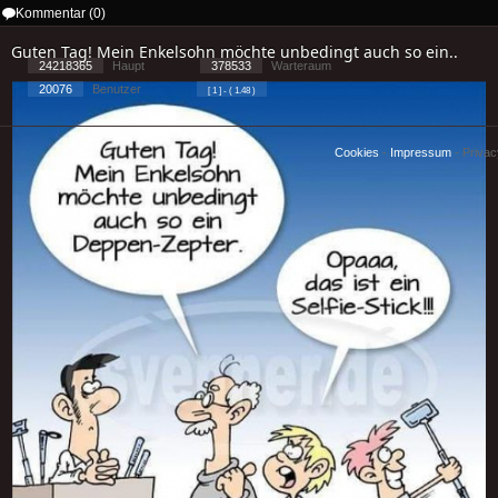
Kommentar (0)
Guten Tag! Mein Enkelsohn möchte unbedingt auch so ein..
24218365
Haupt
378533
Warteraum
20076
Benutzer
[ 1 ] - ( 1.48 )
Cookies
-
Impressum
-
Priva