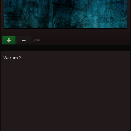
(
)
+103
Warum ?