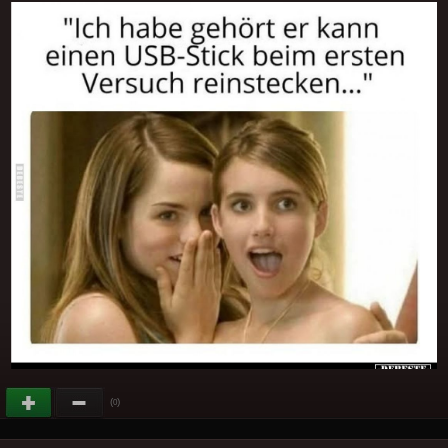
(
)
0