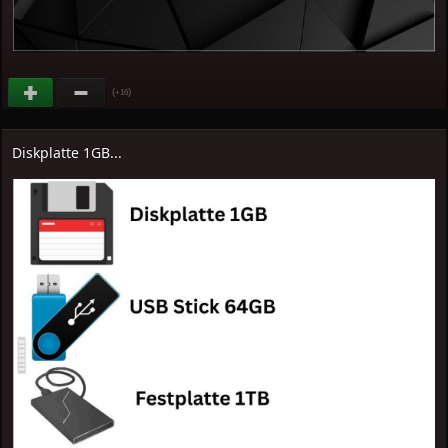
(
)
+16
Diskplatte 1GB...