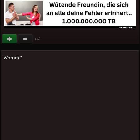
(
)
-22
Warum ?