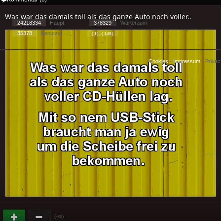
Was war das damals toll als das ganze Auto noch voller..
24218334
Haupt
378329
Warteraum
35378
Benutzer
[ 1 ] - ( 1.49 )
Cookies
-
Impressum
-
Priva
(
)
+98