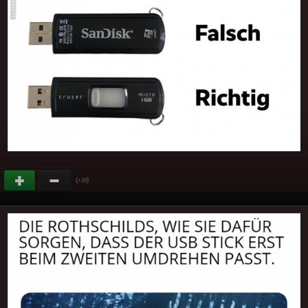
(
)
+19