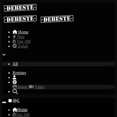
Home
Neu
Top 100
Zufall
All
Register
Image
Video
Home
Top 100