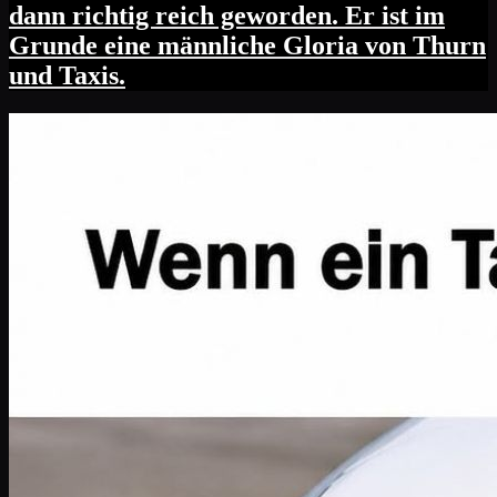
dann richtig reich geworden. Er ist im
Grunde eine männliche Gloria von Thurn
und Taxis.