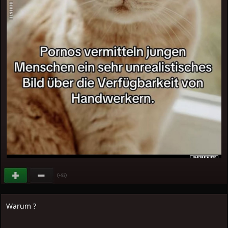
(
)
+93
Warum ?