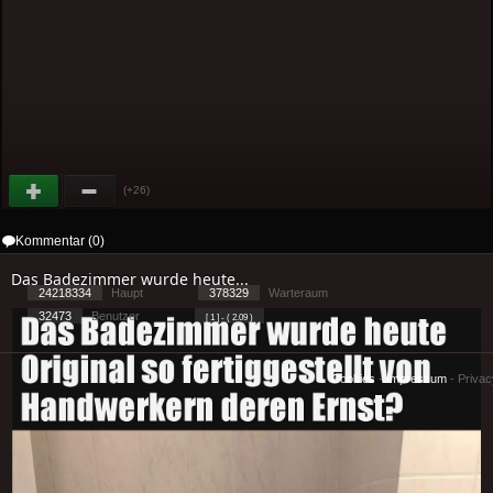
(+26)
Kommentar (0)
Das Badezimmer wurde heute...
24218334
Haupt
378329
Warteraum
32473
Benutzer
[ 1 ] - ( 2.09 )
Cookies
-
Impressum
-
Priva