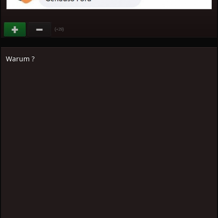
(
)
+29
Warum ?