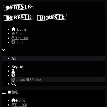
Home
Neu
Top 100
Zufall
All
Register
Image
Video
Home
Top 100