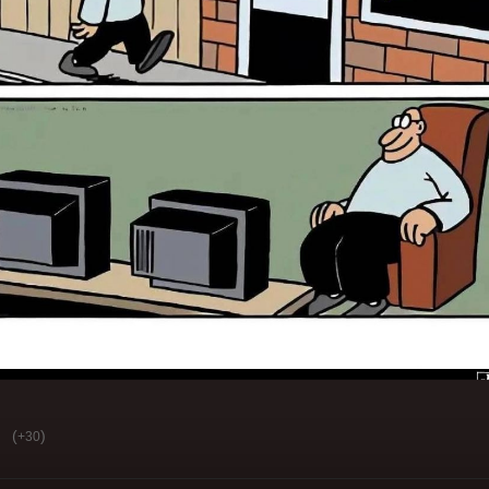
(
)
+30