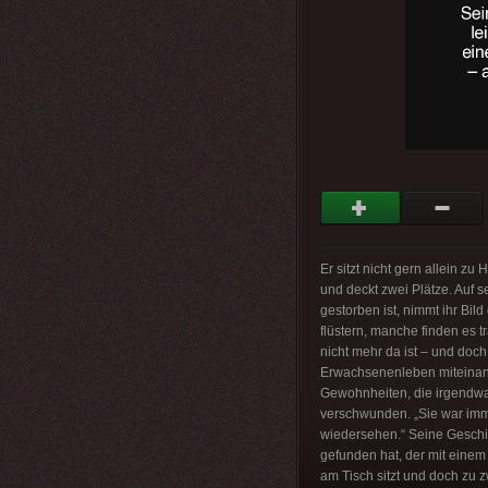
Er sitzt nicht gern allein zu
und deckt zwei Plätze. Auf 
gestorben ist, nimmt ihr Bil
flüstern, manche finden es tr
nicht mehr da ist – und doc
Erwachsenenleben miteinande
Gewohnheiten, die irgendwan
verschwunden. „Sie war immer 
wiedersehen.“ Seine Geschi
gefunden hat, der mit einem
am Tisch sitzt und doch zu zw