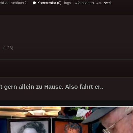
ht viel schöner?!
Kommentar (0)
| tags: #
fernsehen
#
zu zweit
(+26)
ht gern allein zu Hause. Also fährt er..