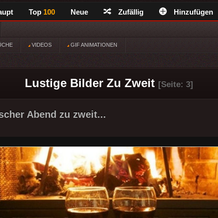
aupt
Top
100
Neue
Zufällig
Hinzufügen
ÜCHE
VIDEOS
GIF ANIMATIONEN
Lustige Bilder Zu Zweit
[Seite: 3]
scher Abend zu zweit...