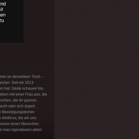
 immer an denselben Tisch –
rolyn. Seit sie 2013
sen hat. Gäste schauen hin,
Leben mit einer Frau aus, die
nschen, die ihr ganzes
cht oder sich ärgert,
em Beerdigungstermin
 bleibt es, bis wir uns
 diesen einen Menschen
enn man irgendwann allein