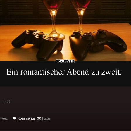
(
)
+6
zweit.
Kommentar (0)
| tags: