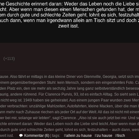
(
)
+113
 Hause. Also fährt er mittags in das kleine Diner von Glennville, Georgia, setzt sich
seinem gegenüberliegenden Stuhl: kein Mensch, sondern ein eingerahmtes Foto. Ca
d den Platz ein, den sie mehr als sechzig Jahre lang ganz selbstverständlich beses
aurig, andere rührend. Für Clarence Purvis, 93, ist es einfach Alltag. So sieht sein 
h nicht weg ist. 1949 haben sie geheiratet. Aus einem jungen Paar wurden zwei Me
r verbrachten: unzählige Mahlzeiten, Autofahrten, kleine Macken, über die man la
n mehr nach Zuhause riechen als jeder Ort auf der Welt. All das ist nicht mit ein
bei mir, solange wir lebten“, sagt Clarence. „Also ist sie auch jetzt bei mir. Und so
chte erinnert daran: Weder das Leben noch die Liebe sind leicht. Aber wenn man
 durch gute und schlechte Zeiten geht, lohnt es sich, festzuhalten – auch dann, w
eit isst.
Kommentar (6)
| tags: #
allein zu hause
#
zu hause
#
tisch