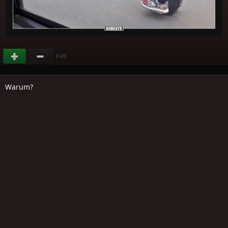
(
)
+37
Warum?