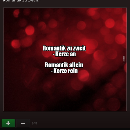
(
)
-22