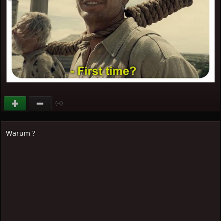
(
)
+6
Warum ?