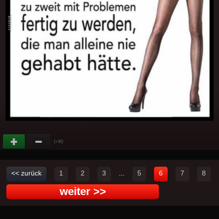
(
)
+36
<< zurück
1
2
3
...
5
6
7
8
weiter >>