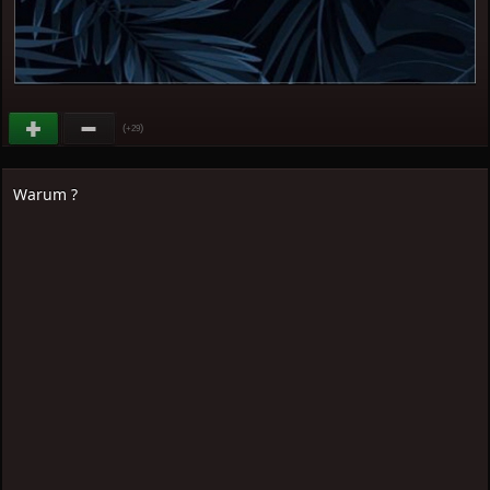
(
)
+29
Warum ?