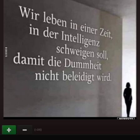
(
)
+205