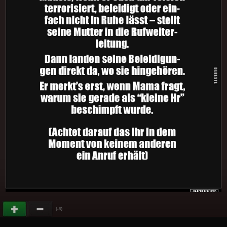
(
)
-6