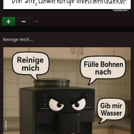
(
)
+28
Reinige mich...