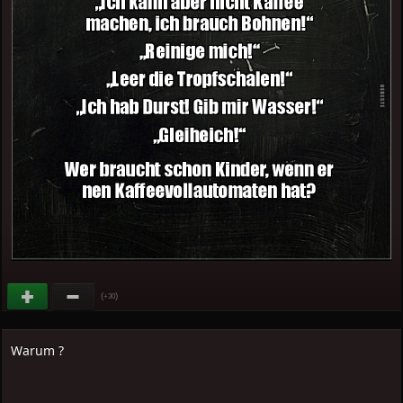
(
)
+30
Warum ?