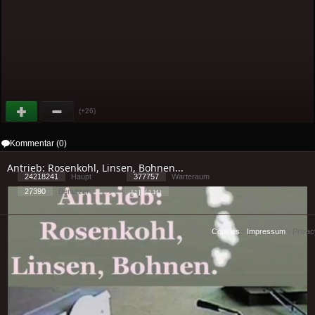
(+26)
Kommentar (0)
Antrieb: Rosenkohl, Linsen, Bohnen...
24218241
Haupt
377757
Warteraum
27390
Benutzer
[ 1 ] - ( 1.14 )
Cookies
-
Impressum
-
Priva