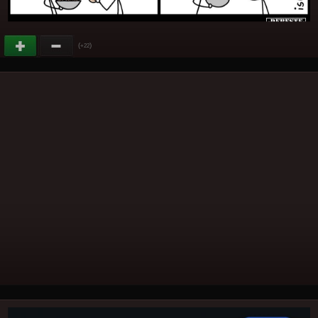
(
)
+22