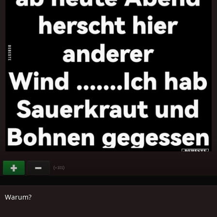
(
)
+101
Warum?