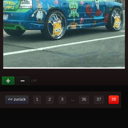
(
)
-37
<< zurück
1
2
3
...
36
37
38