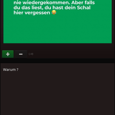
(
)
-19
Warum ?