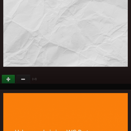
(
)
+2