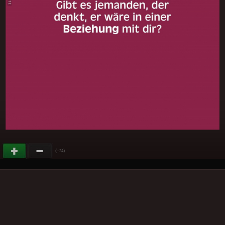
(
)
+24