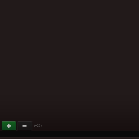
(+26)