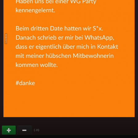
(
)
-15