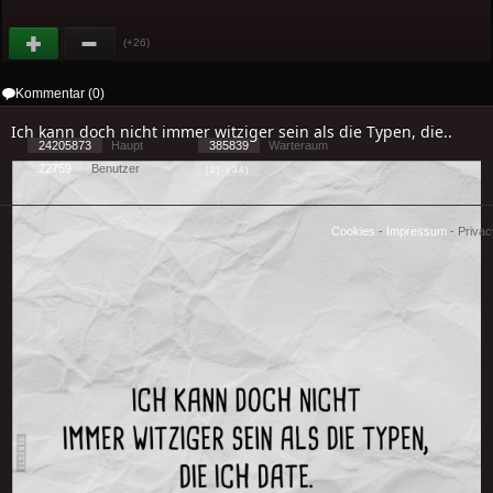
(+26)
Kommentar (0)
Ich kann doch nicht immer witziger sein als die Typen, die..
24205873
Haupt
385839
Warteraum
22759
Benutzer
[ 2 ] - ( 3.4 )
Cookies
-
Impressum
-
Priva