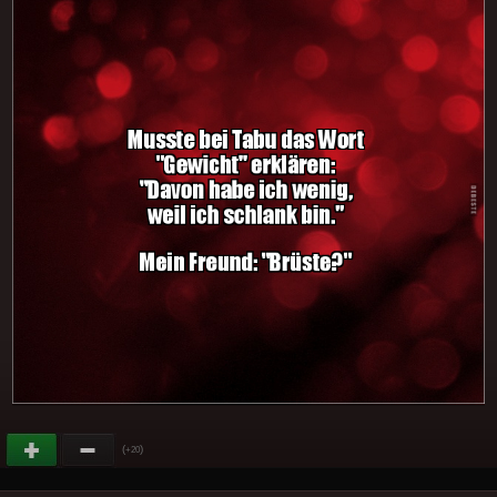
(
)
+20