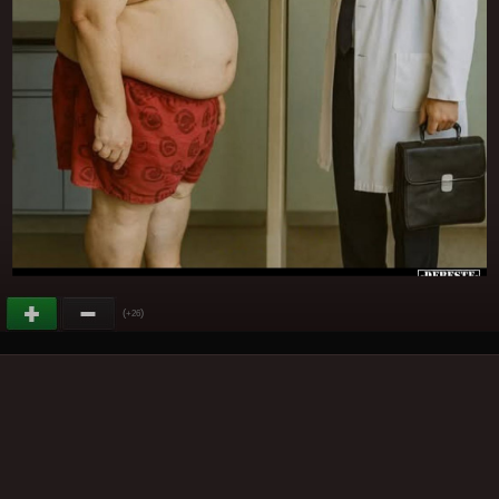
(
)
+26