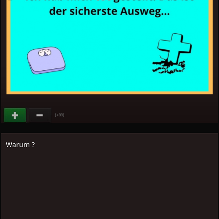
(
)
+88
Warum ?