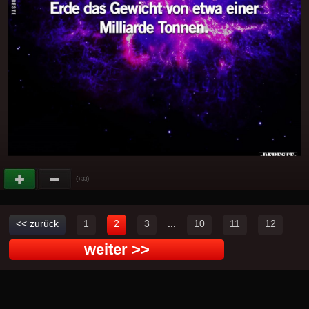
(
)
+33
<< zurück
1
2
3
...
10
11
12
weiter >>