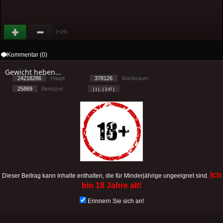
(+26)
Kommentar (0)
Gewicht heben...
24218286
Haupt
378126
Warteraum
25869
Benutzer
[ 1 ] - ( 2.47 )
Cookies
-
Impressum
-
Priva
Ich
Dieser Beitrag kann Inhalte enthalten, die für Minderjährige ungeeignet sind.
bin 18 Jahre alt!
Erinnern Sie sich an!