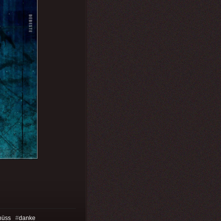
hüss
#
danke