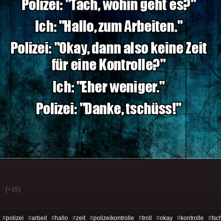
(
)
+15
 #
polizei
#
arbeit
#
hallo
#
zeit
#
polizeikontrolle
#
troll
#
okay
#
kontrolle
#
tsc