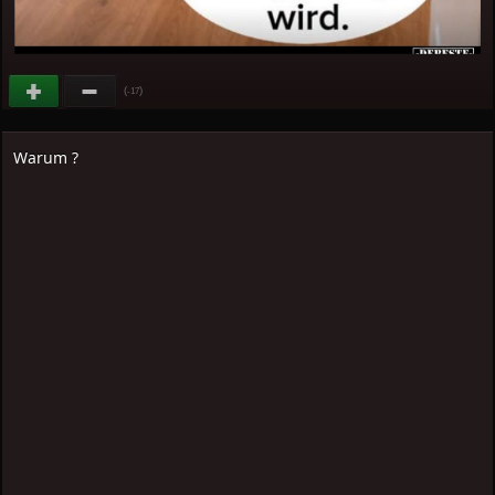
(
)
-17
Warum ?