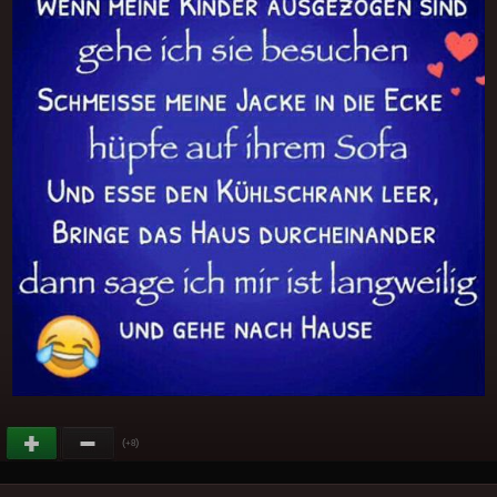
(
)
+8