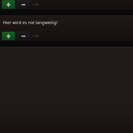
(
)
+16
Hier wird es nie langweilig!
(
)
+22