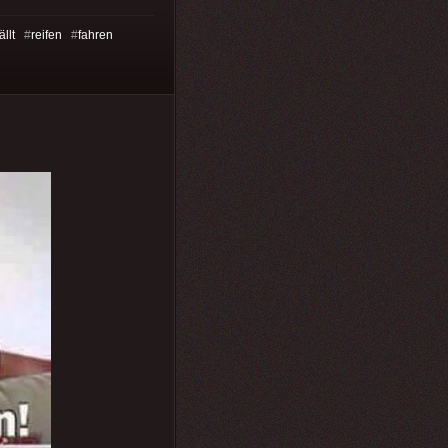
ällt
#
reifen
#
fahren