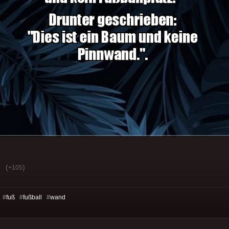
(
)
+105
 #
fuß
#
fußball
#
wand