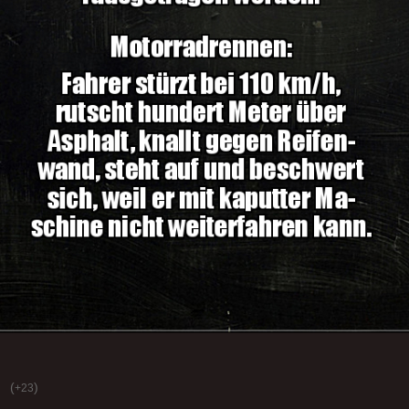
(
)
+23