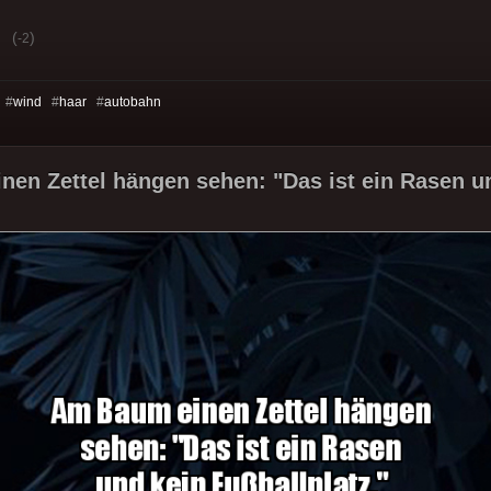
(
)
-2
 #
wind
#
haar
#
autobahn
en Zettel hängen sehen: "Das ist ein Rasen un