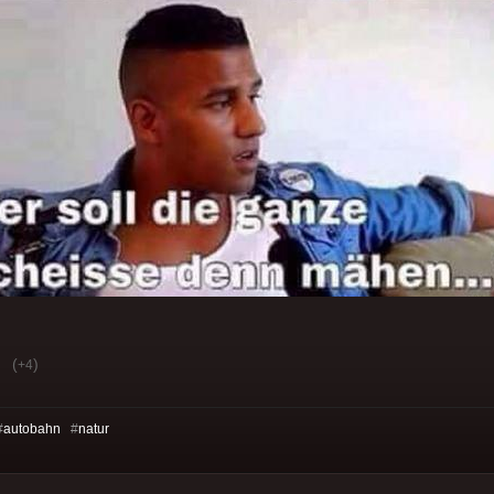
(
)
+4
#
autobahn
#
natur