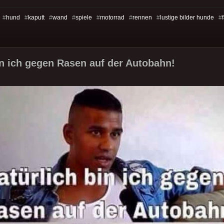
 #
hund
#
kaputt
#
wand
#
spiele
#
motorrad
#
rennen
#
lustige bilder hunde
#
f
in ich gegen Rasen auf der Autobahn!