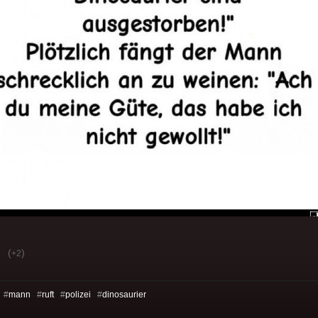
(
)
+2
 #
mann
#
ruft
#
polizei
#
dinosaurier