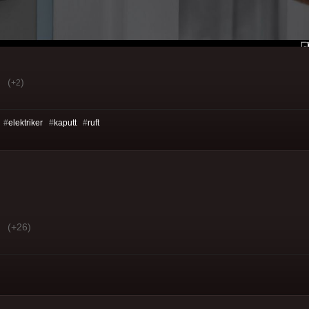
(
)
+2
 #
elektriker
#
kaputt
#
ruft
(+26)