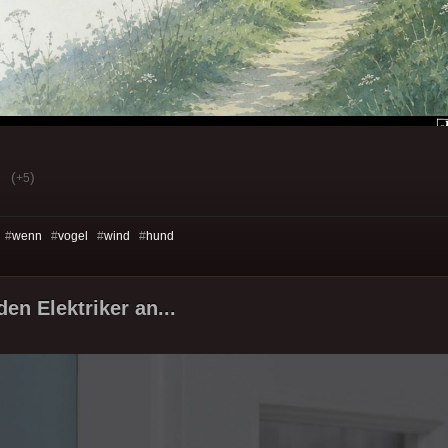
(
)
+5
 #
wenn
#
vogel
#
wind
#
hund
den Elektriker an...