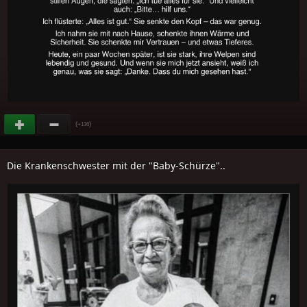
(
)
+136
Die Krankenschwester mit der "Baby-Schürze"..