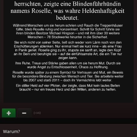
(
)
+141
Warum?