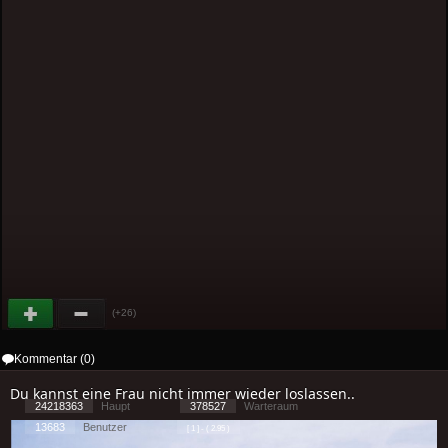
(+26)
Kommentar (0)
Du kannst eine Frau nicht immer wieder loslassen..
24218363
Haupt
378527
Warteraum
13683
Benutzer
[ 1 ] - ( 2.95 )