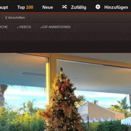
aupt
Top
100
Neue
Zufällig
Hinzufügen
§ Vorschriften
ÜCHE
VIDEOS
GIF ANIMATIONEN