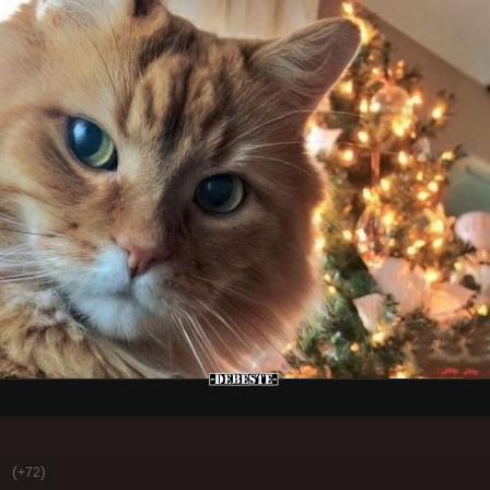
(
)
+72