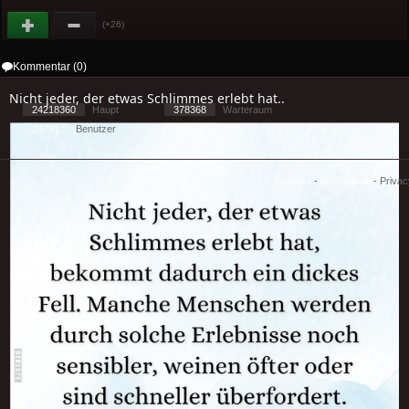
(+26)
Kommentar (0)
Nicht jeder, der etwas Schlimmes erlebt hat..
24218360
Haupt
378368
Warteraum
24791
Benutzer
[ 1 ] - ( 1.49 )
Cookies
-
Impressum
-
Priva