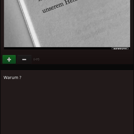
(
)
+27
Warum ?