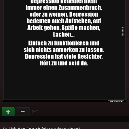
(
)
+137
Soll ich den Spruch feiern oder weinen?