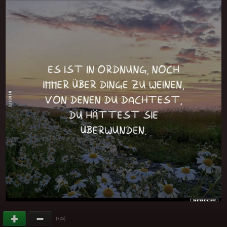
(
)
+25