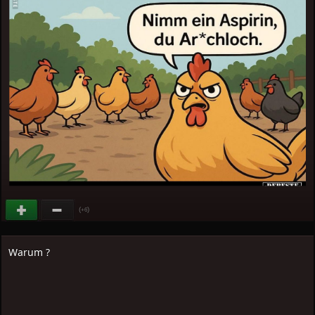
(
)
+6
Warum ?