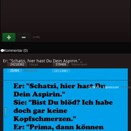
(+26)
Kommentar (0)
Er: "Schatzi, hier hast Du Dein Aspirin."..
24218362
Haupt
378469
Warteraum
25484
Benutzer
[ 1 ] - ( 2.83 )
Cookies
-
Impressum
-
Priva