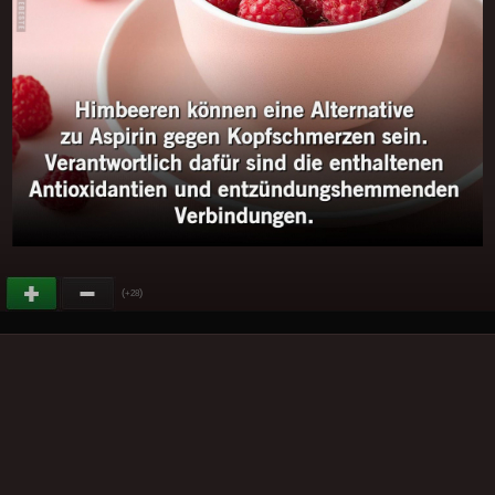
(
)
+28