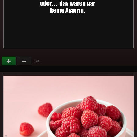
(
)
+23