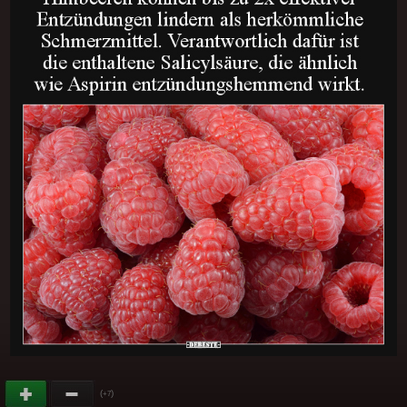
(
)
+7