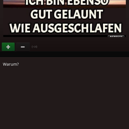
(
)
+14
Warum?