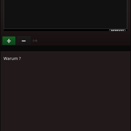
(
)
+9
Warum ?