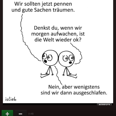
(
)
+24