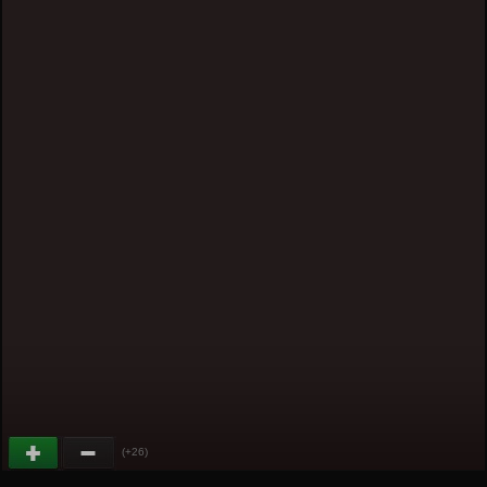
(+26)