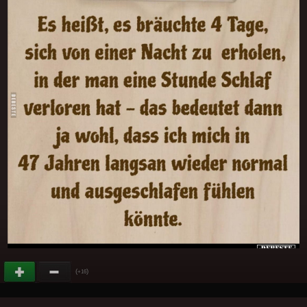
(
)
+16