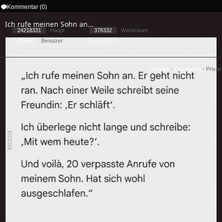
Kommentar (0)
Ich rufe meinen Sohn an...
24218331
Haupt
378332
Warteraum
35988
Benutzer
[ 1 ] - ( 2.11 )
Cookies
-
Impressum
-
Priva