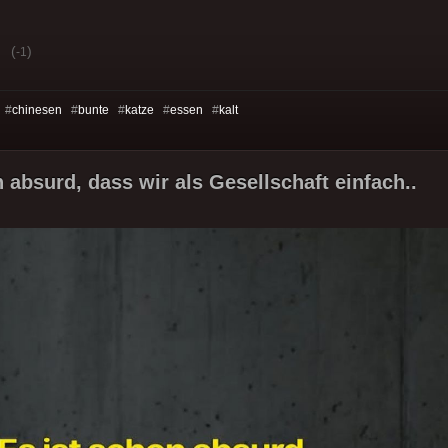
(
)
-1
 #
chinesen
#
bunte
#
katze
#
essen
#
kalt
 absurd, dass wir als Gesellschaft einfach..