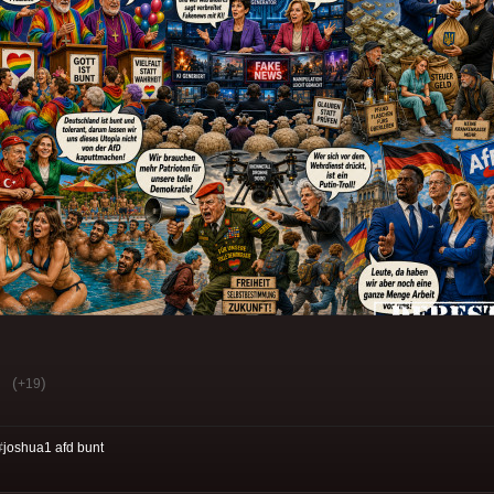
(
)
+19
#
joshua1 afd bunt