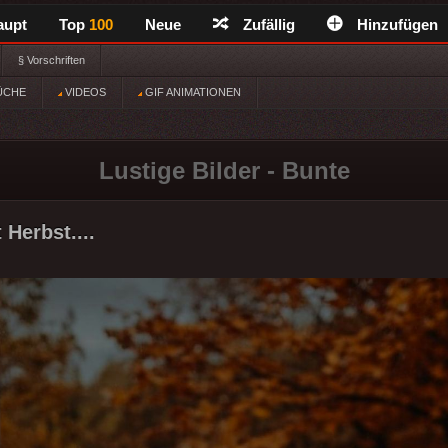
aupt
Top
100
Neue
Zufällig
Hinzufügen
§ Vorschriften
ÜCHE
VIDEOS
GIF ANIMATIONEN
Lustige Bilder - Bunte
t Herbst....