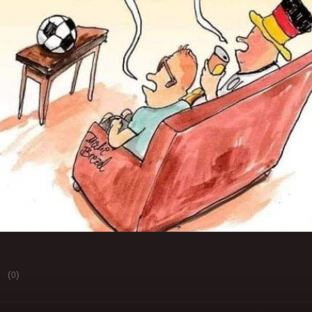
(
)
0