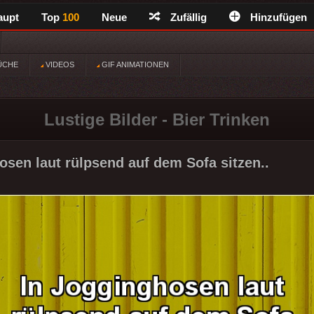
aupt
Top
100
Neue
Zufällig
Hinzufügen
ÜCHE
VIDEOS
GIF ANIMATIONEN
Lustige Bilder - Bier Trinken
osen laut rülpsend auf dem Sofa sitzen..