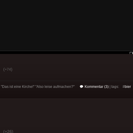
(
)
+74
" "Das ist eine Kirche!" "Also leise aufmachen?"
Kommentar (3)
| tags: #
bier
(+26)