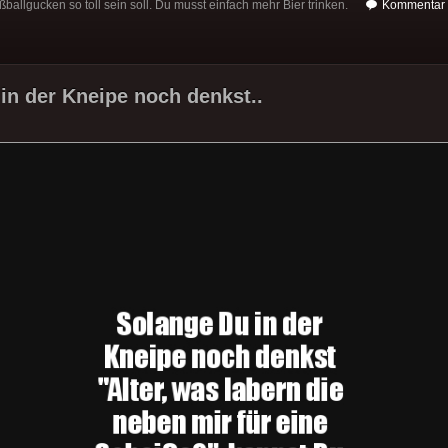
ßballgucken so toll sein soll. Du musst einfach mehr Bier trinken.
Kommentar 
in der Kneipe noch denkst..