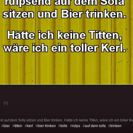
(
)
0
 auf dem Sofa sitzen und Bier trinken. Hätte ich keine Titten, wäre ich ein toller Ke
#
bier
#
titten
#
kerl
#
bier trinken
#
tolle
#
rülps
#
auf dem sofa
#
trinken