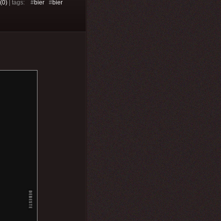
(0)
| tags: #
bier
#
bier