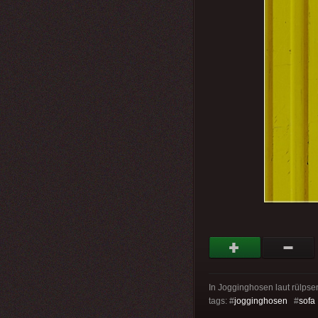
In Jogginghosen laut rülpsend
tags: #
jogginghosen
#
sofa