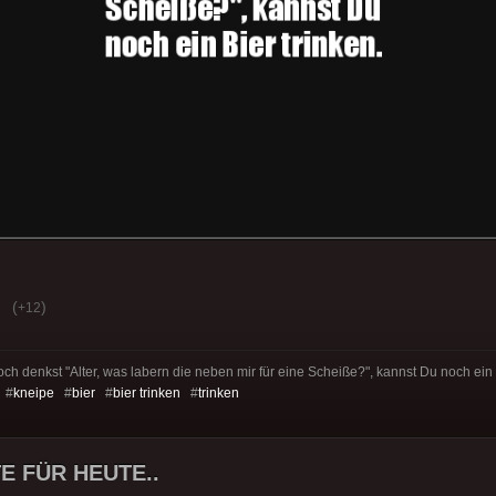
(
)
+12
h denkst "Alter, was labern die neben mir für eine Scheiße?", kannst Du noch ein B
 #
kneipe
#
bier
#
bier trinken
#
trinken
E FÜR HEUTE..