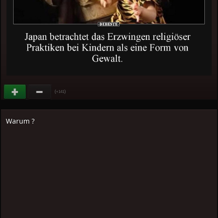
(
)
+141
Warum ?