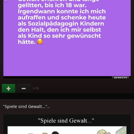
(
)
+71
"Spiele sind Gewalt..."..