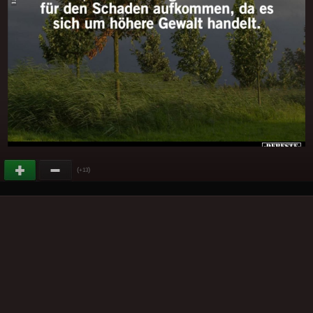
(
)
+13