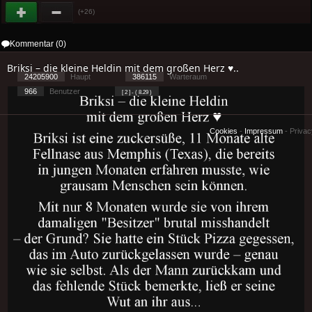
(+26)
Kommentar (0)
Briksi – die kleine Heldin mit dem großen Herz ♥..
24205900
Haupt
386115
Warteraum
966
Benutzer
[ 2 ] - ( 8.29 )
Cookies
-
Impressum
-
Priva