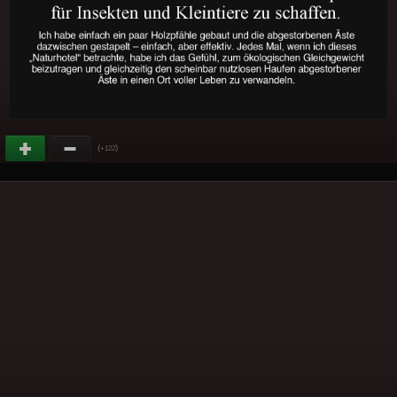
(
)
+122