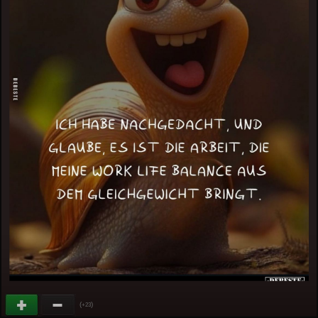
(
)
+23