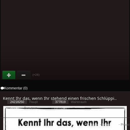
(+26)
Kommentar (0)
Kennt Ihr das, wenn Ihr stehend einen frischen Schlüppi..
24218250
Haupt
377819
Warteraum
22190
Benutzer
[ 1 ] - ( 2.99 )
Cookies
-
Impressum
-
Priva