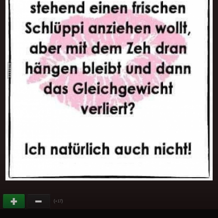
(
)
+17